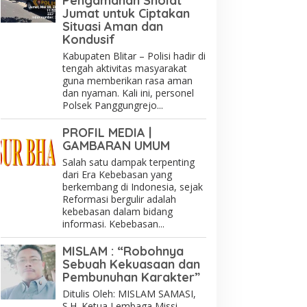
Pengamanan Sholat
Jumat untuk Ciptakan
Situasi Aman dan
Kondusif
Kabupaten Blitar – Polisi hadir di
tengah aktivitas masyarakat
guna memberikan rasa aman
dan nyaman. Kali ini, personel
Polsek Panggungrejo...
PROFIL MEDIA |
GAMBARAN UMUM
Salah satu dampak terpenting
dari Era Kebebasan yang
berkembang di Indonesia, sejak
Reformasi bergulir adalah
kebebasan dalam bidang
informasi. Kebebasan...
MISLAM : “Robohnya
Sebuah Kekuasaan dan
Pembunuhan Karakter”
Ditulis Oleh: MISLAM SAMASI,
S.H. Ketua Lembaga Missi