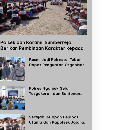
Polsek dan Koramil Sumberrejo
Berikan Pembinaan Karakter kepada
Siswa Baru SMPN 1 Sumberrejo Melalui
Kegiatan MPLS
Resmi Jadi Polresta, Tuban
Dapat Penguatan Organisasi
Kepolisian
Polres Nganjuk Gelar
Tasyakuran dan Santunan
Anak Yatim, Tandai
Operasional Gedung BPKB
Satlantas Baru
Sertijab Delapan Pejabat
Utama dan Kapolsek Jajaran,
Kapolres Madiun: Tingkatkan