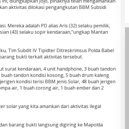
 ini, diungkapkan Jojo, pihaknya telah mengamankan
kan aktivitas dilokasi pengangkutan BBM Subsidi
si. Mereka adalah PD alias Aris (32) selaku pemilik,
s Asian (43) selaku sopir kendaraan,”ungkap Mantan
u, Tim Subdit IV Tipidter Ditreskrimsus Polda Babel
ang bukti terkait aktivitas tersebut.
kut surat kendaraan, 4 unit handphone, 3 buah tandon
, 2 buah tandon kondisi kosong, 5 buah drum kaleng
erigen kondisi terisi BBM jenis Solar, 48 buah jerigen
ompa air, 1 buah corong air, 1 buah ember dan 2
ter solar yang kita amankan dari aktivitas ilegal
 dan barang bukti langsung digiring ke Mapolda