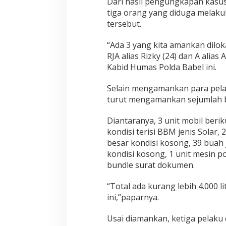
Dari hasil pengungkapan kasus
tiga orang yang diduga melaku
tersebut.
“Ada 3 yang kita amankan diloka
RJA alias Rizky (24) dan A alia
Kabid Humas Polda Babel ini.
Selain mengamankan para pelak
turut mengamankan sejumlah bar
Diantaranya, 3 unit mobil beri
kondisi terisi BBM jenis Solar
besar kondisi kosong, 39 buah j
kondisi kosong, 1 unit mesin p
bundle surat dokumen.
“Total ada kurang lebih 4.000 li
ini,”paparnya.
Usai diamankan, ketiga pelaku