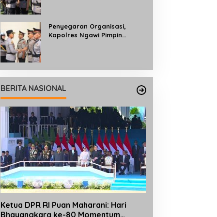
Profesionalisme dan
Pelayanan kepada
Masyarakat
Penyegaran Organisasi,
Kapolres Ngawi Pimpin
Sertijab dan Pengukuhan Tiga
Kapolsek
BERITA NASIONAL
Ketua DPR RI Puan Maharani: Hari
Bhayangkara ke-80 Momentum