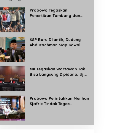
Perkuat Profesionalisme dan
Pelayanan Polri kepada Masyarakat
Prabowo Tegaskan
Penertiban Tambang dan
Kebun Ilegal, Target Rebut
Kembali 8 Juta Hektare
Kawasan Hutan
KSP Baru Dilantik, Dudung
Abdurachman Siap Kawal
Program Strategis Prabowo
dan Buka Aduan Masyarakat
24 Jam
MK Tegaskan Wartawan Tak
Bisa Langsung Dipidana, Uji
Materi Pasal 8 UU Pers
Dikabulkan Sebagian
Prabowo Perintahkan Menhan
Sjafrie Tindak Tegas
Tambang Ilegal