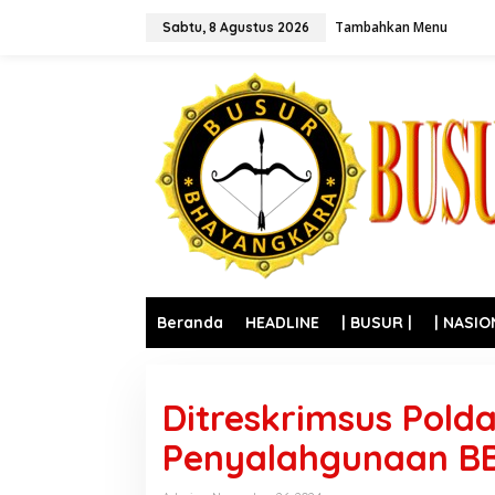
L
Tambahkan Menu
e
Sabtu, 8 Agustus 2026
w
a
t
i
k
e
k
o
n
t
e
n
Beranda
HEADLINE
| BUSUR |
| NASIO
Ditreskrimsus Pold
Penyalahgunaan BBM