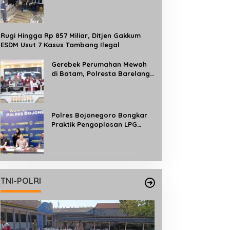
Bersubsidi, Ratusan Liter
Pertalite dan Solar
Diamankan
Rugi Hingga Rp 857 Miliar, Ditjen Gakkum
ESDM Usut 7 Kasus Tambang Ilegal
Gerebek Perumahan Mewah
di Batam, Polresta Barelang
Bongkar Jaringan Judi Online
Internasional Beromzet Rp10
Miliar/Bulan
Polres Bojonegoro Bongkar
Praktik Pengoplosan LPG
Subsidi ke Tabung 50 Kg, Satu
Tersangka Diamankan
TNI-POLRI