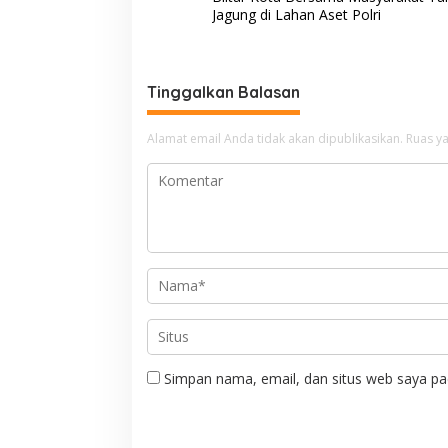
v
Jagung di Lahan Aset Polri
i
g
Tinggalkan Balasan
a
s
Alamat email Anda tidak akan dipublikasikan.
Ruas ya
i
p
o
s
Simpan nama, email, dan situs web saya pa