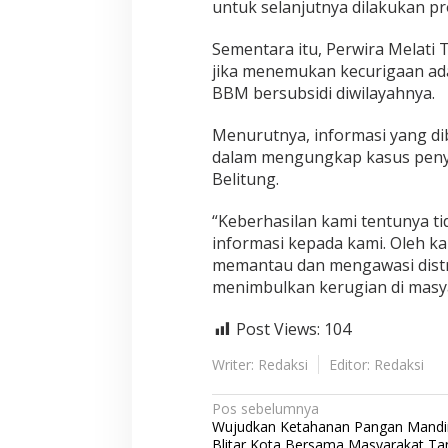
untuk selanjutnya dilakukan pr
Sementara itu, Perwira Melati 
jika menemukan kecurigaan ad
BBM bersubsidi diwilayahnya.
Menurutnya, informasi yang di
dalam mengungkap kasus peny
Belitung.
“Keberhasilan kami tentunya t
informasi kepada kami. Oleh ka
memantau dan mengawasi distr
menimbulkan kerugian di masy
Post Views:
104
Writer: Redaksi
Editor: Redaksi
N
Pos sebelumnya
Wujudkan Ketahanan Pangan Mandiri
a
Blitar Kota Bersama Masyarakat T