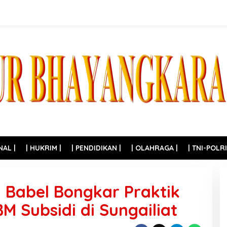
NAL |
| HUKRIM |
| PENDIDIKAN |
| OLAHRAGA |
| TNI-POLRI
a Babel Bongkar Praktik
 Subsidi di Sungailiat