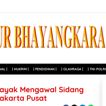
NAL |
| HUKRIM |
| PENDIDIKAN |
| OLAHRAGA |
| TNI-POLRI
ayak Mengawal Sidang
Jakarta Pusat