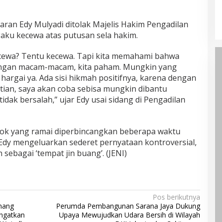
ran Edy Mulyadi ditolak Majelis Hakim Pengadilan
gaku kecewa atas putusan sela hakim.
cewa? Tentu kecewa. Tapi kita memahami bahwa
angan macam-macam, kita paham. Mungkin yang
a hargai ya. Ada sisi hikmah positifnya, karena dengan
tian, saya akan coba sebisa mungkin dibantu
idak bersalah,” ujar Edy usai sidang di Pengadilan
osok yang ramai diperbincangkan beberapa waktu
ah Edy mengeluarkan sederet pernyataan kontroversial,
ebagai ‘tempat jin buang’. (JENI)
Pos berikutnya
inang
Perumda Pembangunan Sarana Jaya Dukung
ngatkan
Upaya Mewujudkan Udara Bersih di Wilayah