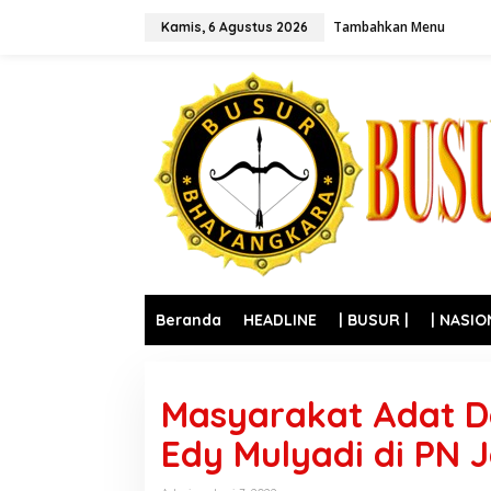
L
Tambahkan Menu
e
Kamis, 6 Agustus 2026
w
a
t
i
k
e
k
o
n
t
e
n
Beranda
HEADLINE
| BUSUR |
| NASIO
Masyarakat Adat D
Edy Mulyadi di PN 