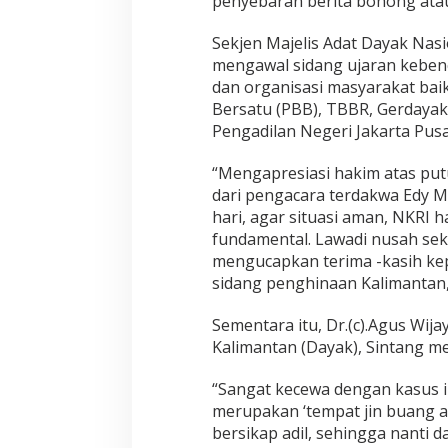
penyebaran berita bohong ata
Sekjen Majelis Adat Dayak Nas
mengawal sidang ujaran keben
dan organisasi masyarakat baik
Bersatu (PBB), TBBR, Gerdayak,
Pengadilan Negeri Jakarta Pusat
“Mengapresiasi hakim atas pu
dari pengacara terdakwa Edy Mul
hari, agar situasi aman, NKRI h
fundamental. Lawadi nusah sek
mengucapkan terima -kasih k
sidang penghinaan Kalimantan
Sementara itu, Dr.(c).Agus Wij
Kalimantan (Dayak), Sintang m
“Sangat kecewa dengan kasus 
merupakan ‘tempat jin buang a
bersikap adil, sehingga nanti d