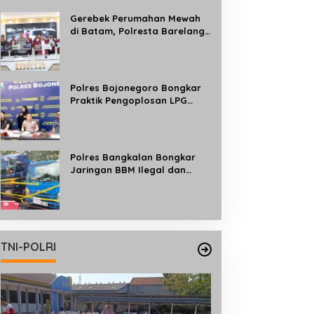
Gerebek Perumahan Mewah
di Batam, Polresta Barelang
Bongkar Jaringan Judi Online
Internasional Beromzet Rp10
Miliar/Bulan
Polres Bojonegoro Bongkar
Praktik Pengoplosan LPG
Subsidi ke Tabung 50 Kg, Satu
Tersangka Diamankan
Polres Bangkalan Bongkar
Jaringan BBM Ilegal dan
Ungkap Kasus Curwan Sapi
TNI-POLRI