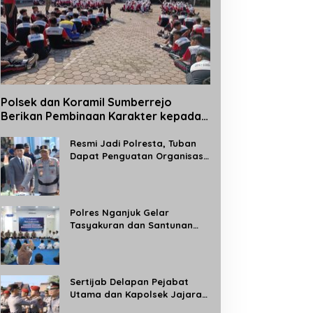
Polsek dan Koramil Sumberrejo
Berikan Pembinaan Karakter kepada
Siswa Baru SMPN 1 Sumberrejo Melalui
Kegiatan MPLS
Resmi Jadi Polresta, Tuban
Dapat Penguatan Organisasi
Kepolisian
Polres Nganjuk Gelar
Tasyakuran dan Santunan
Anak Yatim, Tandai
Operasional Gedung BPKB
Satlantas Baru
Sertijab Delapan Pejabat
Utama dan Kapolsek Jajaran,
Kapolres Madiun: Tingkatkan