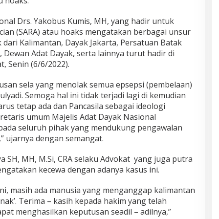
u hoaks.
ional Drs. Yakobus Kumis, MH, yang hadir untuk
cian (SARA) atau hoaks mengatakan berbagai unsur
 dari Kalimantan, Dayak Jakarta, Persatuan Batak
 Dewan Adat Dayak, serta lainnya turut hadir di
, Senin (6/6/2022).
tusan sela yang menolak semua epsepsi (pembelaan)
yadi. Semoga hal ini tidak terjadi lagi di kemudian
arus tetap ada dan Pancasila sebagai ideologi
retaris umum Majelis Adat Dayak Nasional
epada seluruh pihak yang mendukung pengawalan
,” ujarnya dengan semangat.
aya SH, MH, M.Si, CRA selaku Advokat yang juga putra
engatakan kecewa dengan adanya kasus ini.
ini, masih ada manusia yang menganggap kalimantan
nak’. Terima – kasih kepada hakim yang telah
apat menghasilkan keputusan seadil – adilnya,”