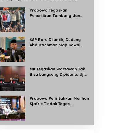
Perkuat Profesionalisme dan
Pelayanan Polri kepada Masyarakat
Prabowo Tegaskan
Penertiban Tambang dan
Kebun Ilegal, Target Rebut
Kembali 8 Juta Hektare
Kawasan Hutan
KSP Baru Dilantik, Dudung
Abdurachman Siap Kawal
Program Strategis Prabowo
dan Buka Aduan Masyarakat
24 Jam
MK Tegaskan Wartawan Tak
Bisa Langsung Dipidana, Uji
Materi Pasal 8 UU Pers
Dikabulkan Sebagian
Prabowo Perintahkan Menhan
Sjafrie Tindak Tegas
Tambang Ilegal