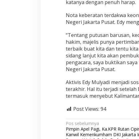
katanya dengan penuh harap.
Nota keberatan terdakwa keona
Negeri Jakarta Pusat. Edy men
“Tentang putusan barusan, ke
hakim, majelis punya pertimb
terbaik buat kita dan tentu kit
sidang lanjut kita akan pembuk
pengacara, saya buktikan saya t
Negeri Jakarta Pusat.
Aktivis Edy Mulyadi menjadi s
terakhir. Hal itu terjadi setel
termasuk menyebut Kalimantan s
Post Views:
94
N
Pos sebelumnya
Pimpin Apel Pagi, Ka.KPR Rutan Cip
a
Kanwil Kemenkumham DKI Jakarta I