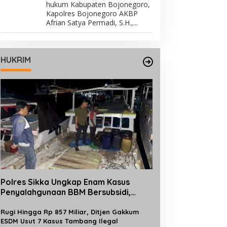
hukum Kabupaten Bojonegoro,
Kapolres Bojonegoro AKBP
Afrian Satya Permadi, S.H.,...
HUKRIM
Polres Sikka Ungkap Enam Kasus
Penyalahgunaan BBM Bersubsidi,
Ratusan Liter Pertalite dan Solar
Diamankan
Rugi Hingga Rp 857 Miliar, Ditjen Gakkum
ESDM Usut 7 Kasus Tambang Ilegal