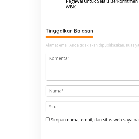
v
Pegawai Untuk Selalu Berkomitmen
WBK
i
g
a
Tinggalkan Balasan
s
i
Alamat email Anda tidak akan dipublikasikan.
Ruas ya
p
o
s
Simpan nama, email, dan situs web saya pa