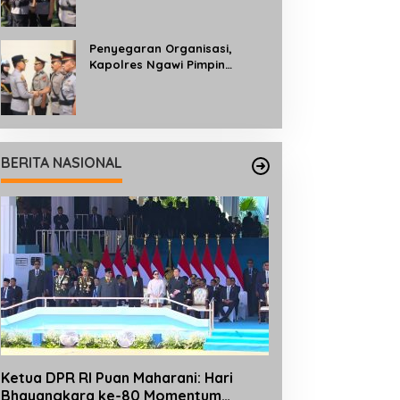
Profesionalisme dan
Pelayanan kepada
Masyarakat
Penyegaran Organisasi,
Kapolres Ngawi Pimpin
Sertijab dan Pengukuhan Tiga
Kapolsek
BERITA NASIONAL
Ketua DPR RI Puan Maharani: Hari
Bhayangkara ke-80 Momentum