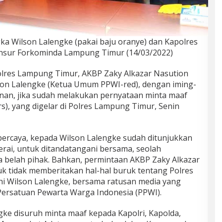
ka Wilson Lalengke (pakai baju oranye) dan Kapolres
unsur Forkominda Lampung Timur (14/03/2022)
lres Lampung Timur, AKBP Zaky Alkazar Nasution
son Lalengke (Ketua Umum PPWI-red), dengan iming-
anan, jika sudah melakukan pernyataan minta maaf
), yang digelar di Polres Lampung Timur, Senin
ercaya, kepada Wilson Lalengke sudah ditunjukkan
ai, untuk ditandatangani bersama, seolah
 belah pihak. Bahkan, permintaan AKBP Zaky Alkazar
k tidak memberitakan hal-hal buruk tentang Polres
i Wilson Lalengke, bersama ratusan media yang
ersatuan Pewarta Warga Indonesia (PPWI).
gke disuruh minta maaf kepada Kapolri, Kapolda,