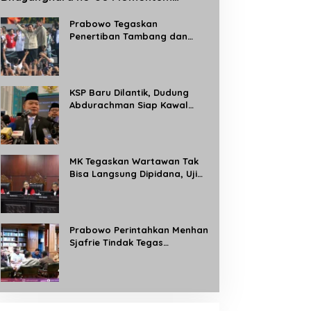
Perkuat Profesionalisme dan
Pelayanan Polri kepada Masyarakat
Prabowo Tegaskan
Penertiban Tambang dan
Kebun Ilegal, Target Rebut
Kembali 8 Juta Hektare
Kawasan Hutan
KSP Baru Dilantik, Dudung
Abdurachman Siap Kawal
Program Strategis Prabowo
dan Buka Aduan Masyarakat
24 Jam
MK Tegaskan Wartawan Tak
Bisa Langsung Dipidana, Uji
Materi Pasal 8 UU Pers
Dikabulkan Sebagian
Prabowo Perintahkan Menhan
Sjafrie Tindak Tegas
Tambang Ilegal