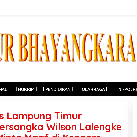
NAL |
| HUKRIM |
| PENDIDIKAN |
| OLAHRAGA |
| TNI-POLRI
es Lampung Timur
 Tersangka Wilson Lalengke