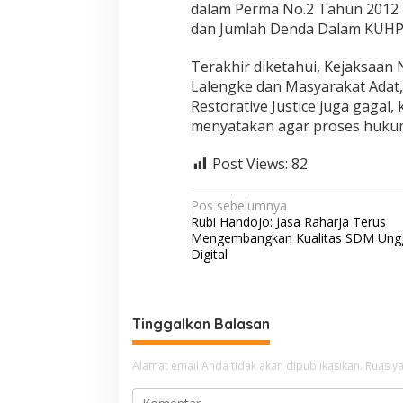
dalam Perma No.2 Tahun 2012 
dan Jumlah Denda Dalam KUHP
Terakhir diketahui, Kejaksaa
Lalengke dan Masyarakat Adat,
Restorative Justice juga gagal
menyatakan agar proses hukum
Post Views:
82
N
Pos sebelumnya
Rubi Handojo: Jasa Raharja Terus
a
Mengembangkan Kualitas SDM Unggu
v
Digital
i
g
Tinggalkan Balasan
a
s
Alamat email Anda tidak akan dipublikasikan.
Ruas ya
i