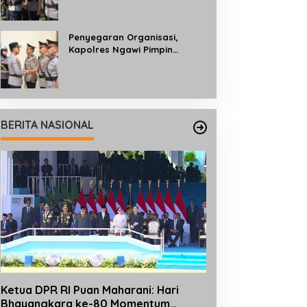
Profesionalisme dan
Pelayanan kepada
Masyarakat
Penyegaran Organisasi,
Kapolres Ngawi Pimpin
Sertijab dan Pengukuhan Tiga
Kapolsek
BERITA NASIONAL
Ketua DPR RI Puan Maharani: Hari
Bhayangkara ke-80 Momentum