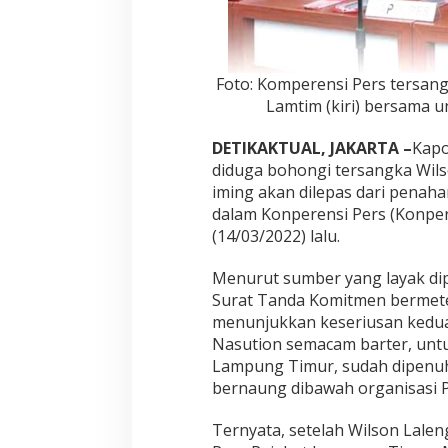
Foto: Komperensi Pers tersang
Lamtim (kiri) bersama 
DETIKAKTUAL, JAKARTA –
Kapo
diduga bohongi tersangka Wil
iming akan dilepas dari penah
dalam Konperensi Pers (Konpers
(14/03/2022) lalu.
Menurut sumber yang layak dip
Surat Tanda Komitmen bermeter
menunjukkan keseriusan kedua
Nasution semacam barter, untu
Lampung Timur, sudah dipenuh
bernaung dibawah organisasi P
Ternyata, setelah Wilson Lalen