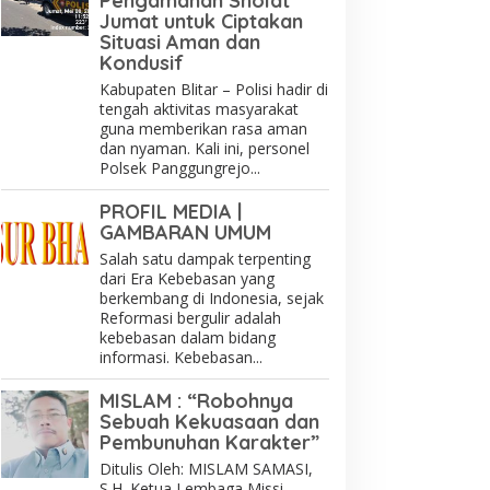
Pengamanan Sholat
Jumat untuk Ciptakan
Situasi Aman dan
Kondusif
Kabupaten Blitar – Polisi hadir di
tengah aktivitas masyarakat
guna memberikan rasa aman
dan nyaman. Kali ini, personel
Polsek Panggungrejo...
PROFIL MEDIA |
GAMBARAN UMUM
Salah satu dampak terpenting
dari Era Kebebasan yang
berkembang di Indonesia, sejak
Reformasi bergulir adalah
kebebasan dalam bidang
informasi. Kebebasan...
MISLAM : “Robohnya
Sebuah Kekuasaan dan
Pembunuhan Karakter”
Ditulis Oleh: MISLAM SAMASI,
S.H. Ketua Lembaga Missi