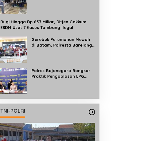
Bersubsidi, Ratusan Liter
Pertalite dan Solar
Diamankan
Rugi Hingga Rp 857 Miliar, Ditjen Gakkum
ESDM Usut 7 Kasus Tambang Ilegal
Gerebek Perumahan Mewah
di Batam, Polresta Barelang
Bongkar Jaringan Judi Online
Internasional Beromzet Rp10
Miliar/Bulan
Polres Bojonegoro Bongkar
Praktik Pengoplosan LPG
Subsidi ke Tabung 50 Kg, Satu
Tersangka Diamankan
TNI-POLRI