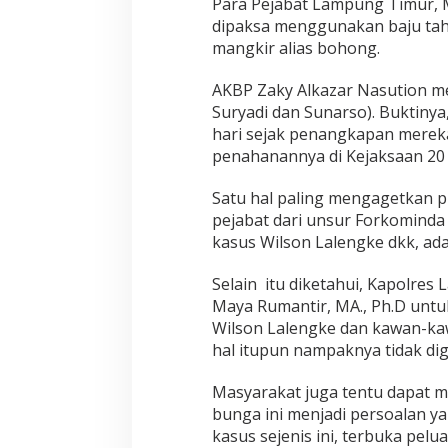
Para Pejabat Lampung Timur, M
dipaksa menggunakan baju tah
mangkir alias bohong.
AKBP Zaky Alkazar Nasution m
Suryadi dan Sunarso). Buktinya
hari sejak penangkapan merek
penahanannya di Kejaksaan 20 h
Satu hal paling mengagetkan p
pejabat dari unsur Forkomind
kasus Wilson Lalengke dkk, adal
Selain itu diketahui, Kapolres
Maya Rumantir, MA., Ph.D untu
Wilson Lalengke dan kawan-k
hal itupun nampaknya tidak di
Masyarakat juga tentu dapat 
bunga ini menjadi persoalan ya
kasus sejenis ini, terbuka pelu