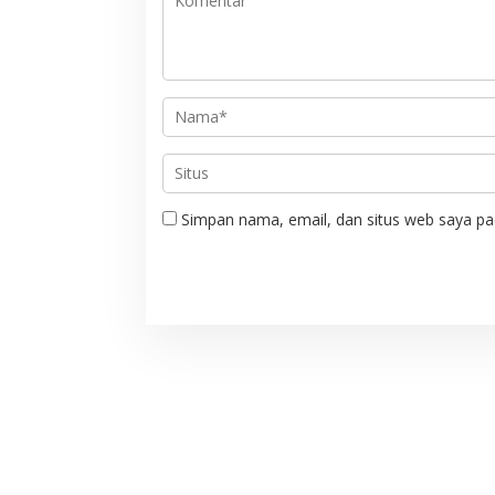
p
o
s
Simpan nama, email, dan situs web saya pa