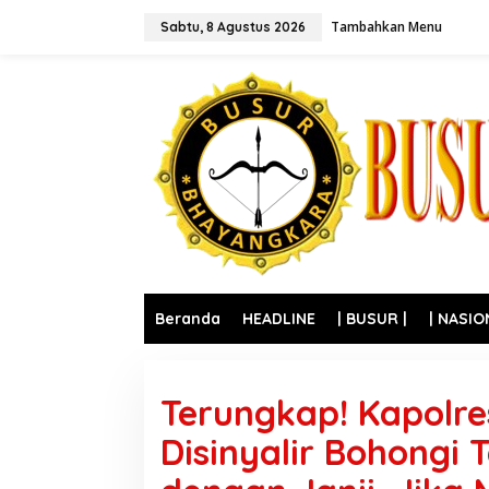
L
Tambahkan Menu
e
Sabtu, 8 Agustus 2026
w
a
t
i
k
e
k
o
n
t
e
n
Beranda
HEADLINE
| BUSUR |
| NASIO
Terungkap! Kapolr
Disinyalir Bohongi