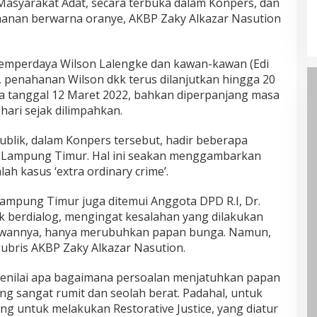
asyarakat Adat, secara terbuka dalam Konpers, dan
anan berwarna oranye, AKBP Zaky Alkazar Nasution
emperdaya Wilson Lalengke dan kawan-kawan (Edi
, penahanan Wilson dkk terus dilanjutkan hingga 20
a tanggal 12 Maret 2022, bahkan diperpanjang masa
ari sejak dilimpahkan.
ublik, dalam Konpers tersebut, hadir beberapa
a Lampung Timur. Hal ini seakan menggambarkan
ah kasus ‘extra ordinary crime’.
 Lampung Timur juga ditemui Anggota DPD R.I, Dr.
k berdialog, mengingat kesalahan yang dilakukan
awannya, hanya merubuhkan papan bunga. Namun,
gubris AKBP Zaky Alkazar Nasution.
menilai apa bagaimana persoalan menjatuhkan papan
ng sangat rumit dan seolah berat. Padahal, untuk
ang untuk melakukan Restorative Justice, yang diatur