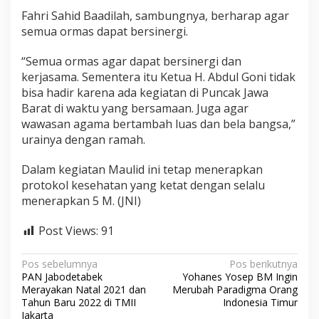
Fahri Sahid Baadilah, sambungnya, berharap agar
semua ormas dapat bersinergi.
“Semua ormas agar dapat bersinergi dan
kerjasama. Sementera itu Ketua H. Abdul Goni tidak
bisa hadir karena ada kegiatan di Puncak Jawa
Barat di waktu yang bersamaan. Juga agar
wawasan agama bertambah luas dan bela bangsa,”
urainya dengan ramah.
Dalam kegiatan Maulid ini tetap menerapkan
protokol kesehatan yang ketat dengan selalu
menerapkan 5 M. (JNI)
Post Views:
91
N
Pos sebelumnya
Pos berikutnya
PAN Jabodetabek
Yohanes Yosep BM Ingin
a
Merayakan Natal 2021 dan
Merubah Paradigma Orang
v
Tahun Baru 2022 di TMII
Indonesia Timur
Jakarta