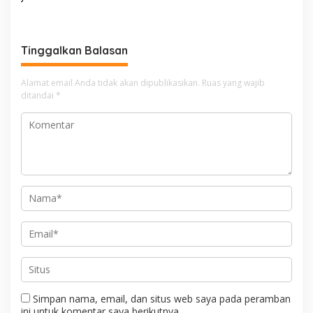
i
g
a
Tinggalkan Balasan
s
i
Alamat email Anda tidak akan dipublikasikan.
Ruas yang wajib
ditandai
*
p
o
s
Simpan nama, email, dan situs web saya pada peramban
ini untuk komentar saya berikutnya.