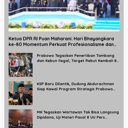
Ketua DPR RI Puan Maharani: Hari Bhayangkara
ke-80 Momentum Perkuat Profesionalisme dan
Pelayanan Polri kepada Masyarakat
Prabowo Tegaskan Penertiban Tambang
dan Kebun Ilegal, Target Rebut Kembali 8
Juta Hektare Kawasan Hutan
KSP Baru Dilantik, Dudung Abdurachman
Siap Kawal Program Strategis Prabowo
dan Buka Aduan Masyarakat 24 Jam
MK Tegaskan Wartawan Tak Bisa Langsung
Dipidana, Uji Materi Pasal 8 UU Pers
Dikabulkan Sebagian