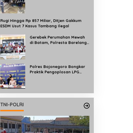
Bersubsidi, Ratusan Liter
Pertalite dan Solar
Diamankan
Rugi Hingga Rp 857 Miliar, Ditjen Gakkum
ESDM Usut 7 Kasus Tambang Ilegal
Gerebek Perumahan Mewah
di Batam, Polresta Barelang
Bongkar Jaringan Judi Online
Internasional Beromzet Rp10
Miliar/Bulan
Polres Bojonegoro Bongkar
Praktik Pengoplosan LPG
Subsidi ke Tabung 50 Kg, Satu
Tersangka Diamankan
TNI-POLRI