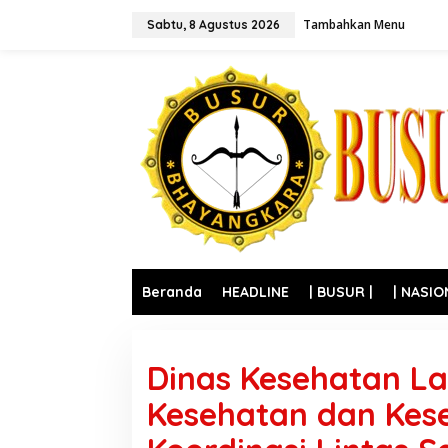
L
Tambahkan Menu
e
Sabtu, 8 Agustus 2026
w
a
t
i
k
e
k
o
n
t
e
n
Beranda
HEADLINE
| BUSUR |
| NASIO
Dinas Kesehatan L
Kesehatan dan Kese