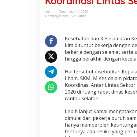
Koordinasi Lintas S
Admin
Desember 14, 2020
Uncategorized
92 Dilihat
Kesehatan dan Keselamatan Kerj
kita dituntut bekerja dengan de
bekerja dengan selamat serta 
hingga berakhir dengan kecela
Hal tersebut disebutkan Kepa
Ilham, SKM, M.Kes dalam pidato
Koordinasi Antar Lintas Sekto
2020 di ruang rapat dinas kes
rantau selatan.
Lebih lanjut Kamal mengatakan,
dimulai dari pekerja buruh samp
hanya memperoleh keuntungan 
tentunya ada resiko yang perlu 