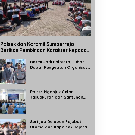
Polsek dan Koramil Sumberrejo
Berikan Pembinaan Karakter kepada
Siswa Baru SMPN 1 Sumberrejo Melalui
Kegiatan MPLS
Resmi Jadi Polresta, Tuban
Dapat Penguatan Organisasi
Kepolisian
Polres Nganjuk Gelar
Tasyakuran dan Santunan
Anak Yatim, Tandai
Operasional Gedung BPKB
Satlantas Baru
Sertijab Delapan Pejabat
Utama dan Kapolsek Jajaran,
Kapolres Madiun: Tingkatkan