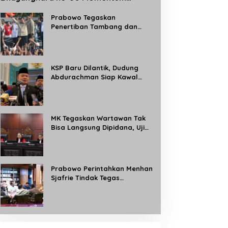
Perkuat Profesionalisme dan
Pelayanan Polri kepada Masyarakat
Prabowo Tegaskan
Penertiban Tambang dan
Kebun Ilegal, Target Rebut
Kembali 8 Juta Hektare
Kawasan Hutan
KSP Baru Dilantik, Dudung
Abdurachman Siap Kawal
Program Strategis Prabowo
dan Buka Aduan Masyarakat
24 Jam
MK Tegaskan Wartawan Tak
Bisa Langsung Dipidana, Uji
Materi Pasal 8 UU Pers
Dikabulkan Sebagian
Prabowo Perintahkan Menhan
Sjafrie Tindak Tegas
Tambang Ilegal