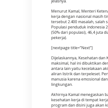
jelasnya.
Menurut Kamal, Menteri Ketena
kerja dengan nasional masih tin
tersebut 2.400 masalah, salah
Populasi penduduk indonesia 262
(50% dari populasi), 46,4 juta 
pekerja).
[nextpage title=”Next”]
Dijelaskannya, Kesehatan dan 
maksimal, hal ini dibuktikan d
antara lain yaitu kecelakaan ak
aliran listrik dan terpeleset. P
manusia karena emosional dan j
lingkungan.
Akhirnya Kamal menegaskan bahw
kesehatan kerja di tempat kerj
program dan disini juga akan 