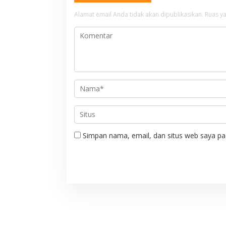
a
Alamat email Anda tidak akan dipublikasikan.
Ruas ya
s
i
p
o
s
Simpan nama, email, dan situs web saya pa