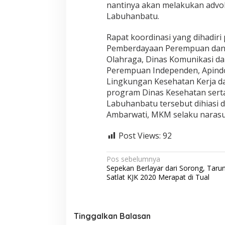
nantinya akan melakukan advok
Labuhanbatu.
Rapat koordinasi yang dihadiri
Pemberdayaan Perempuan dan 
Olahraga, Dinas Komunikasi da
Perempuan Independen, Apindo
Lingkungan Kesehatan Kerja da
program Dinas Kesehatan sert
Labuhanbatu tersebut dihiasi 
Ambarwati, MKM selaku narasu
Post Views:
92
N
Pos sebelumnya
Sepekan Berlayar dari Sorong, Taru
a
Satlat KJK 2020 Merapat di Tual
v
i
g
Tinggalkan Balasan