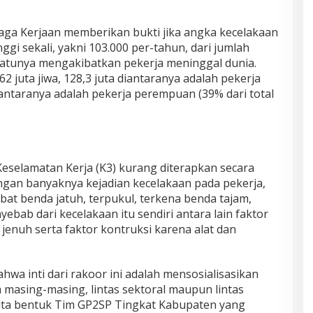
ga Kerjaan memberikan bukti jika angka kecelakaan
ggi sekali, yakni 103.000 per-tahun, dari jumlah
 satunya mengakibatkan pekerja meninggal dunia.
 juta jiwa, 128,3 juta diantaranya adalah pekerja
diantaranya adalah pekerja perempuan (39% dari total
Keselamatan Kerja (K3) kurang diterapkan secara
engan banyaknya kejadian kecelakaan pada pekerja,
ibat benda jatuh, terpukul, terkena benda tajam,
enyebab dari kecelakaan itu sendiri antara lain faktor
enuh serta faktor kontruksi karena alat dan
a inti dari rakoor ini adalah mensosialisasikan
a masing-masing, lintas sektoral maupun lintas
kita bentuk Tim GP2SP Tingkat Kabupaten yang