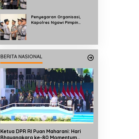
Profesionalisme dan
Pelayanan kepada
Masyarakat
Penyegaran Organisasi,
Kapolres Ngawi Pimpin
Sertijab dan Pengukuhan Tiga
Kapolsek
BERITA NASIONAL
Ketua DPR RI Puan Maharani: Hari
Bhayangkara ke-80 Momentum