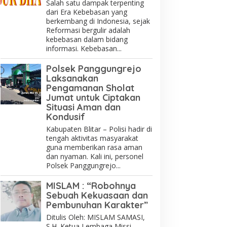
Salah satu dampak terpenting
dari Era Kebebasan yang
berkembang di Indonesia, sejak
Reformasi bergulir adalah
kebebasan dalam bidang
informasi. Kebebasan...
Polsek Panggungrejo
Laksanakan
Pengamanan Sholat
Jumat untuk Ciptakan
Situasi Aman dan
Kondusif
Kabupaten Blitar – Polisi hadir di
tengah aktivitas masyarakat
guna memberikan rasa aman
dan nyaman. Kali ini, personel
Polsek Panggungrejo...
MISLAM : “Robohnya
Sebuah Kekuasaan dan
Pembunuhan Karakter”
Ditulis Oleh: MISLAM SAMASI,
S.H. Ketua Lembaga Missi