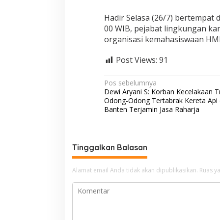
Hadir Selasa (26/7) bertempat 
00 WIB, pejabat lingkungan kam
organisasi kemahasiswaan HMI, 
Post Views:
91
N
Pos sebelumnya
Dewi Aryani S: Korban Kecelakaan T
a
Odong-Odong Tertabrak Kereta Api 
v
Banten Terjamin Jasa Raharja
i
g
Tinggalkan Balasan
a
s
Alamat email Anda tidak akan dipublikasikan.
Ruas ya
i
p
o