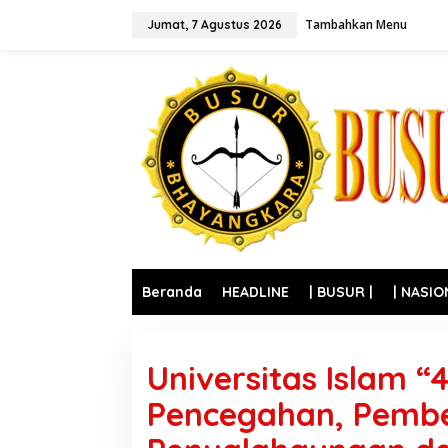
L
Tambahkan Menu
e
Jumat, 7 Agustus 2026
w
a
t
i
k
e
k
o
n
t
e
n
Beranda
HEADLINE
| BUSUR |
| NASIO
Universitas Islam “
Pencegahan, Pembe