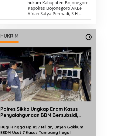
hukum Kabupaten Bojonegoro,
Kapolres Bojonegoro AKBP
Afrian Satya Permadi, S.H.,...
HUKRIM
Polres Sikka Ungkap Enam Kasus
Penyalahgunaan BBM Bersubsidi,
Ratusan Liter Pertalite dan Solar
Diamankan
Rugi Hingga Rp 857 Miliar, Ditjen Gakkum
ESDM Usut 7 Kasus Tambang Ilegal