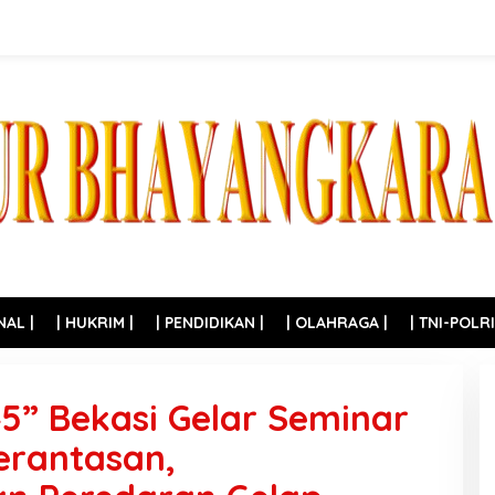
NAL |
| HUKRIM |
| PENDIDIKAN |
| OLAHRAGA |
| TNI-POLRI
45” Bekasi Gelar Seminar
rantasan,