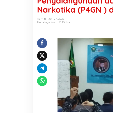
Penyalahgunaan da
Narkotika (P4GN ) 
Admin
Juli 27, 2022
Uncategorized
91 Dilihat