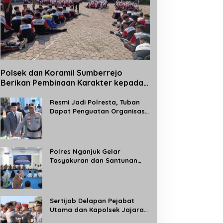
Polsek dan Koramil Sumberrejo
Berikan Pembinaan Karakter kepada
Siswa Baru SMPN 1 Sumberrejo Melalui
Kegiatan MPLS
Resmi Jadi Polresta, Tuban
Dapat Penguatan Organisasi
Kepolisian
Polres Nganjuk Gelar
Tasyakuran dan Santunan
Anak Yatim, Tandai
Operasional Gedung BPKB
Satlantas Baru
Sertijab Delapan Pejabat
Utama dan Kapolsek Jajaran,
Kapolres Madiun: Tingkatkan