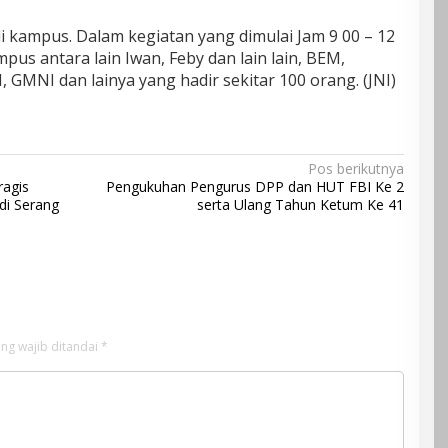
di kampus. Dalam kegiatan yang dimulai Jam 9 00 – 12
pus antara lain Iwan, Feby dan lain lain, BEM,
GMNI dan lainya yang hadir sekitar 100 orang. (JNI)
Pos berikutnya
ragis
Pengukuhan Pengurus DPP dan HUT FBI Ke 2
di Serang
serta Ulang Tahun Ketum Ke 41
ng wajib ditandai
*