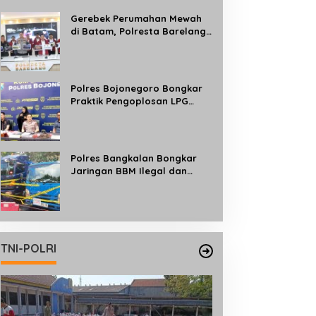
Gerebek Perumahan Mewah
di Batam, Polresta Barelang
Bongkar Jaringan Judi Online
Internasional Beromzet Rp10
Miliar/Bulan
Polres Bojonegoro Bongkar
Praktik Pengoplosan LPG
Subsidi ke Tabung 50 Kg, Satu
Tersangka Diamankan
Polres Bangkalan Bongkar
Jaringan BBM Ilegal dan
Ungkap Kasus Curwan Sapi
TNI-POLRI