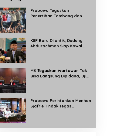
Perkuat Profesionalisme dan
Pelayanan Polri kepada Masyarakat
Prabowo Tegaskan
Penertiban Tambang dan
Kebun Ilegal, Target Rebut
Kembali 8 Juta Hektare
Kawasan Hutan
KSP Baru Dilantik, Dudung
Abdurachman Siap Kawal
Program Strategis Prabowo
dan Buka Aduan Masyarakat
24 Jam
MK Tegaskan Wartawan Tak
Bisa Langsung Dipidana, Uji
Materi Pasal 8 UU Pers
Dikabulkan Sebagian
Prabowo Perintahkan Menhan
Sjafrie Tindak Tegas
Tambang Ilegal