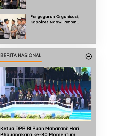
Profesionalisme dan
Pelayanan kepada
Masyarakat
Penyegaran Organisasi,
Kapolres Ngawi Pimpin
Sertijab dan Pengukuhan Tiga
Kapolsek
BERITA NASIONAL
Ketua DPR RI Puan Maharani: Hari
Bhayangkara ke-80 Momentum