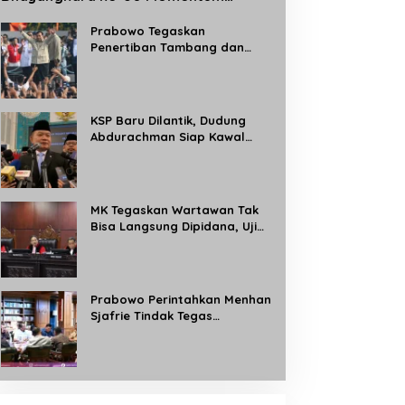
Perkuat Profesionalisme dan
Pelayanan Polri kepada Masyarakat
Prabowo Tegaskan
Penertiban Tambang dan
Kebun Ilegal, Target Rebut
Kembali 8 Juta Hektare
Kawasan Hutan
KSP Baru Dilantik, Dudung
Abdurachman Siap Kawal
Program Strategis Prabowo
dan Buka Aduan Masyarakat
24 Jam
MK Tegaskan Wartawan Tak
Bisa Langsung Dipidana, Uji
Materi Pasal 8 UU Pers
Dikabulkan Sebagian
Prabowo Perintahkan Menhan
Sjafrie Tindak Tegas
Tambang Ilegal