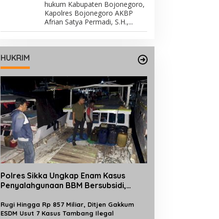
hukum Kabupaten Bojonegoro,
Kapolres Bojonegoro AKBP
Afrian Satya Permadi, S.H.,...
HUKRIM
Polres Sikka Ungkap Enam Kasus
Penyalahgunaan BBM Bersubsidi,
Ratusan Liter Pertalite dan Solar
Diamankan
Rugi Hingga Rp 857 Miliar, Ditjen Gakkum
ESDM Usut 7 Kasus Tambang Ilegal