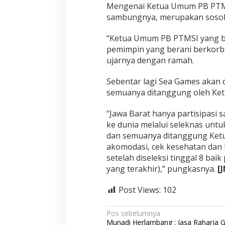
Mengenai Ketua Umum PB PTMSI 
sambungnya, merupakan sosok 
“Ketua Umum PB PTMSI yang bar
pemimpin yang berani berkorban
ujarnya dengan ramah.
Sebentar lagi Sea Games akan d
semuanya ditanggung oleh Ket
“Jawa Barat hanya partisipasi 
ke dunia melalui seleknas untu
dan semuanya ditanggung Ketua
akomodasi, cek kesehatan dan lai
setelah diseleksi tinggal 8 ba
yang terakhir),” pungkasnya.
[J
Post Views:
102
N
Pos sebelumnya
Munadi Herlambang : Jasa Raharja 