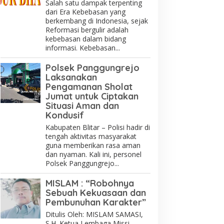
Salah satu dampak terpenting
dari Era Kebebasan yang
berkembang di Indonesia, sejak
Reformasi bergulir adalah
kebebasan dalam bidang
informasi. Kebebasan...
Polsek Panggungrejo
Laksanakan
Pengamanan Sholat
Jumat untuk Ciptakan
Situasi Aman dan
Kondusif
Kabupaten Blitar – Polisi hadir di
tengah aktivitas masyarakat
guna memberikan rasa aman
dan nyaman. Kali ini, personel
Polsek Panggungrejo...
MISLAM : “Robohnya
Sebuah Kekuasaan dan
Pembunuhan Karakter”
Ditulis Oleh: MISLAM SAMASI,
S.H. Ketua Lembaga Missi