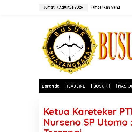
L
Tambahkan Menu
e
Jumat, 7 Agustus 2026
w
a
t
i
k
e
k
o
n
t
e
n
Beranda
HEADLINE
| BUSUR |
| NASIO
Ketua Kareteker PT
Nurseno SP Utomo 