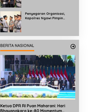
Profesionalisme dan
Pelayanan kepada
Masyarakat
Penyegaran Organisasi,
Kapolres Ngawi Pimpin
Sertijab dan Pengukuhan Tiga
Kapolsek
BERITA NASIONAL
Ketua DPR RI Puan Maharani: Hari
Bhayangkara ke-80 Momentum