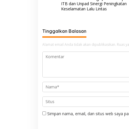
a
ITB dan Unpad Sinergi Peningkatan
v
Keselamatan Lalu Lintas
i
g
Tinggalkan Balasan
a
s
Alamat email Anda tidak akan dipublikasikan.
Ruas ya
i
p
o
s
Simpan nama, email, dan situs web saya pa