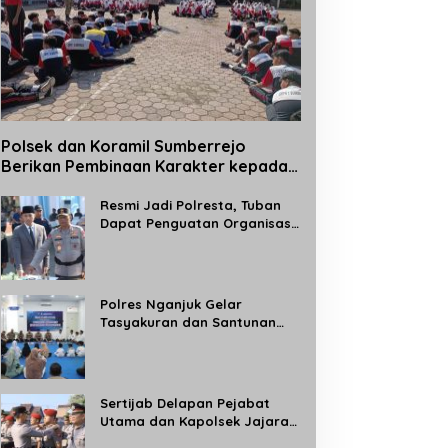
Polsek dan Koramil Sumberrejo
Berikan Pembinaan Karakter kepada
Siswa Baru SMPN 1 Sumberrejo Melalui
Kegiatan MPLS
Resmi Jadi Polresta, Tuban
Dapat Penguatan Organisasi
Kepolisian
Polres Nganjuk Gelar
Tasyakuran dan Santunan
Anak Yatim, Tandai
Operasional Gedung BPKB
Satlantas Baru
Sertijab Delapan Pejabat
Utama dan Kapolsek Jajaran,
Kapolres Madiun: Tingkatkan