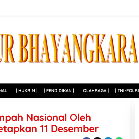
NAL |
| HUKRIM |
| PENDIDIKAN |
| OLAHRAGA |
| TNI-POLRI
mpah Nasional Oleh
etapkan 11 Desember