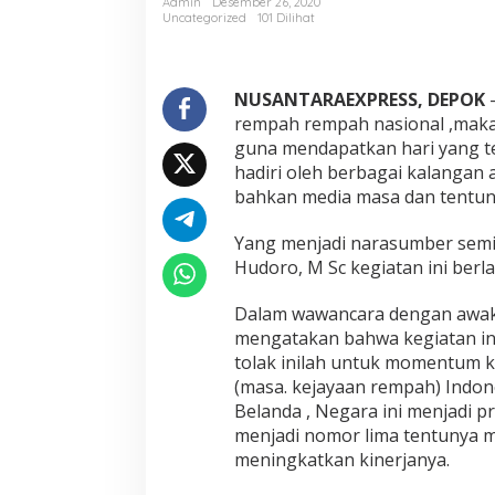
Admin
Desember 26, 2020
Uncategorized
101 Dilihat
NUSANTARAEXPRESS, DEPOK
–
rempah rempah nasional ,maka
guna mendapatkan hari yang tep
hadiri oleh berbagai kalangan a
bahkan media masa dan tentun
Yang menjadi narasumber semin
Hudoro, M Sc kegiatan ini berl
Dalam wawancara dengan awak
mengatakan bahwa kegiatan ini
tolak inilah untuk momentum k
(masa. kejayaan rempah) Indon
Belanda , Negara ini menjadi p
menjadi nomor lima tentunya 
meningkatkan kinerjanya.