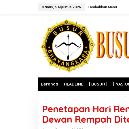
L
Tambahkan Menu
e
Kamis, 6 Agustus 2026
w
a
t
i
k
e
k
o
n
t
e
n
Beranda
HEADLINE
| BUSUR |
| NASIO
Penetapan Hari Re
Dewan Rempah Dit