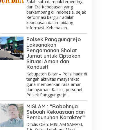
Salah satu dampak terpenting
dari Era Kebebasan yang
berkembang di Indonesia, sejak
Reformasi bergulir adalah
kebebasan dalam bidang
informasi. Kebebasan...
Polsek Panggungrejo
Laksanakan
Pengamanan Sholat
Jumat untuk Ciptakan
Situasi Aman dan
Kondusif
Kabupaten Blitar – Polisi hadir di
tengah aktivitas masyarakat
guna memberikan rasa aman
dan nyaman. Kali ini, personel
Polsek Panggungrejo...
MISLAM : “Robohnya
Sebuah Kekuasaan dan
Pembunuhan Karakter”
Ditulis Oleh: MISLAM SAMASI,
S.H. Ketua Lembaga Missi