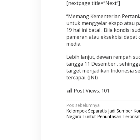
[nextpage title=”Next”]
“Memang Kementerian Pertania
untuk menggelar ekspo atau p
19 hal ini batal . Bila kondis
pameran atau eksekbisi dapat
media.
Lebih lanjut, dewan rempah s
tangga 11 Desember , sehingga
target menjadikan Indonesia s
tercapai. (JNI)
Post Views:
101
N
Pos sebelumnya
Kelompok Separatis Jadi Sumber Konf
a
Negara Tuntut Penuntasan Terorism
v
i