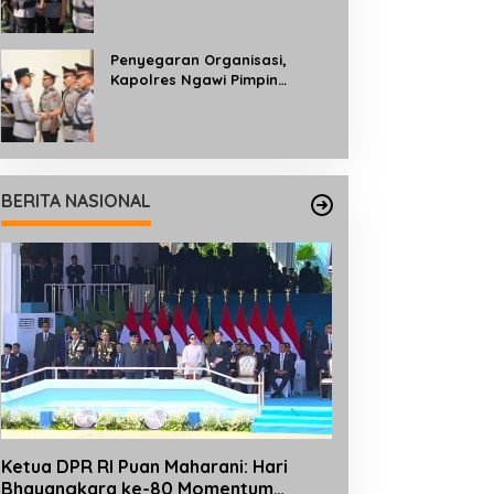
Profesionalisme dan
Pelayanan kepada
Masyarakat
Penyegaran Organisasi,
Kapolres Ngawi Pimpin
Sertijab dan Pengukuhan Tiga
Kapolsek
BERITA NASIONAL
Ketua DPR RI Puan Maharani: Hari
Bhayangkara ke-80 Momentum