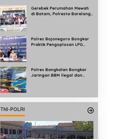
Gerebek Perumahan Mewah
di Batam, Polresta Barelang
Bongkar Jaringan Judi Online
Internasional Beromzet Rp10
Miliar/Bulan
Polres Bojonegoro Bongkar
Praktik Pengoplosan LPG
Subsidi ke Tabung 50 Kg, Satu
Tersangka Diamankan
Polres Bangkalan Bongkar
Jaringan BBM Ilegal dan
Ungkap Kasus Curwan Sapi
TNI-POLRI