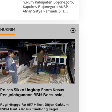
hukum Kabupaten Bojonegoro,
Kapolres Bojonegoro AKBP
Afrian Satya Permadi, S.H.,...
HUKRIM
Polres Sikka Ungkap Enam Kasus
Penyalahgunaan BBM Bersubsidi,
Ratusan Liter Pertalite dan Solar
Diamankan
Rugi Hingga Rp 857 Miliar, Ditjen Gakkum
ESDM Usut 7 Kasus Tambang Ilegal