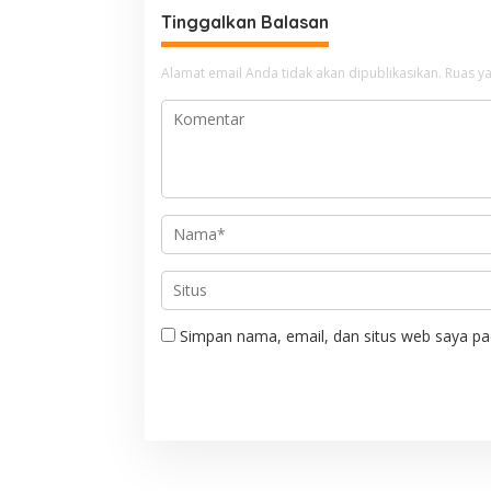
g
Tinggalkan Balasan
a
s
Alamat email Anda tidak akan dipublikasikan.
Ruas ya
i
p
o
s
Simpan nama, email, dan situs web saya pa