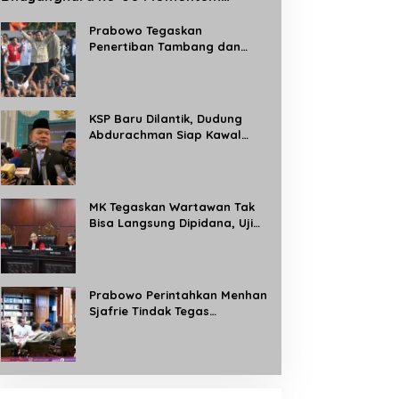
Perkuat Profesionalisme dan
Pelayanan Polri kepada Masyarakat
Prabowo Tegaskan
Penertiban Tambang dan
Kebun Ilegal, Target Rebut
Kembali 8 Juta Hektare
Kawasan Hutan
KSP Baru Dilantik, Dudung
Abdurachman Siap Kawal
Program Strategis Prabowo
dan Buka Aduan Masyarakat
24 Jam
MK Tegaskan Wartawan Tak
Bisa Langsung Dipidana, Uji
Materi Pasal 8 UU Pers
Dikabulkan Sebagian
Prabowo Perintahkan Menhan
Sjafrie Tindak Tegas
Tambang Ilegal