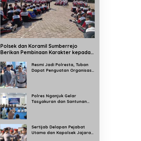
Polsek dan Koramil Sumberrejo
Berikan Pembinaan Karakter kepada
Siswa Baru SMPN 1 Sumberrejo Melalui
Kegiatan MPLS
Resmi Jadi Polresta, Tuban
Dapat Penguatan Organisasi
Kepolisian
Polres Nganjuk Gelar
Tasyakuran dan Santunan
Anak Yatim, Tandai
Operasional Gedung BPKB
Satlantas Baru
Sertijab Delapan Pejabat
Utama dan Kapolsek Jajaran,
Kapolres Madiun: Tingkatkan