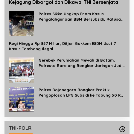
Kejagung Diborgol dan Dikawal TNI Bersenjata
Polres Sikka Ungkap Enam Kasus
Penyalahgunaan BBM Bersubsidi, Ratusan
Liter Pertalite dan Solar Diamankan
Rugi Hingga Rp 857 Miliar, Ditjen Gakkum ESDM Usut 7
Kasus Tambang Ilegal
Gerebek Perumahan Mewah di Batam,
Polresta Barelang Bongkar Jaringan Judi
Online Internasional Beromzet Rp10
Miliar/Bulan
Polres Bojonegoro Bongkar Praktik
Pengoplosan LPG Subsidi ke Tabung 50 Kg,
Satu Tersangka Diamankan
TNI-POLRI