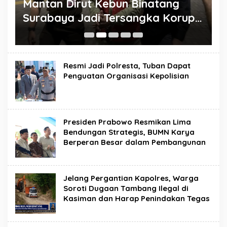
o
Mantan Dirut Kebun Binatang
D
Surabaya Jadi Tersangka Korupsi
H
Rp10,2 Miliar, Satwa Diduga Jadi
D
Korban
o
Resmi Jadi Polresta, Tuban Dapat
Penguatan Organisasi Kepolisian
Presiden Prabowo Resmikan Lima
Bendungan Strategis, BUMN Karya
Berperan Besar dalam Pembangunan
Jelang Pergantian Kapolres, Warga
Soroti Dugaan Tambang Ilegal di
Kasiman dan Harap Penindakan Tegas
R
G