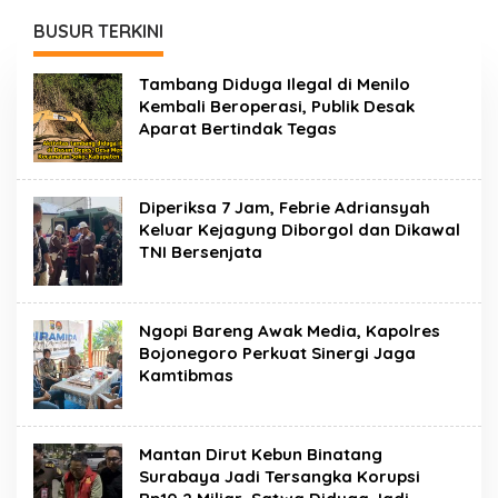
Diborgol dan Dikawal
Sinergi Jaga
TNI Bersenjata
Kamtibmas
BUSUR TERKINI
B
Tambang Diduga Ilegal di Menilo
U
Kembali Beroperasi, Publik Desak
S
Aparat Bertindak Tegas
U
R
B
H
A
Diperiksa 7 Jam, Febrie Adriansyah
Y
Keluar Kejagung Diborgol dan Dikawal
A
TNI Bersenjata
N
G
K
A
R
Ngopi Bareng Awak Media, Kapolres
A
Bojonegoro Perkuat Sinergi Jaga
.
Kamtibmas
C
O
M
Mantan Dirut Kebun Binatang
Surabaya Jadi Tersangka Korupsi