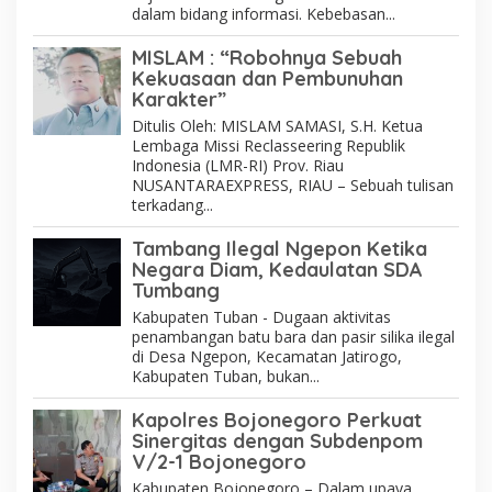
dalam bidang informasi. Kebebasan...
MISLAM : “Robohnya Sebuah
Kekuasaan dan Pembunuhan
Karakter”
Ditulis Oleh: MISLAM SAMASI, S.H. Ketua
Lembaga Missi Reclasseering Republik
Indonesia (LMR-RI) Prov. Riau
NUSANTARAEXPRESS, RIAU – Sebuah tulisan
terkadang...
Tambang Ilegal Ngepon Ketika
Negara Diam, Kedaulatan SDA
Tumbang
Kabupaten Tuban - Dugaan aktivitas
penambangan batu bara dan pasir silika ilegal
di Desa Ngepon, Kecamatan Jatirogo,
Kabupaten Tuban, bukan...
Kapolres Bojonegoro Perkuat
Sinergitas dengan Subdenpom
V/2-1 Bojonegoro
Kabupaten Bojonegoro – Dalam upaya