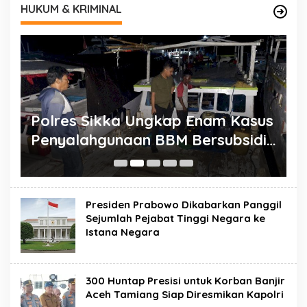
HUKUM & KRIMINAL
T
Polres Sikka Ungkap Enam Kasus
Penyalahgunaan BBM Bersubsidi,
Ratusan Liter Pertalite dan Solar
Diamankan
Presiden Prabowo Dikabarkan Panggil
Sejumlah Pejabat Tinggi Negara ke
Istana Negara
300 Huntap Presisi untuk Korban Banjir
Aceh Tamiang Siap Diresmikan Kapolri