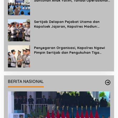
Santunan Anak Yatim, Tandai Operasional
Gedung BPKB Satlantas Baru
Sertijab Delapan Pejabat Utama dan
Kapolsek Jajaran, Kapolres Madiun:
Tingkatkan Profesionalisme dan
Pelayanan kepada Masyarakat
Penyegaran Organisasi, Kapolres Ngawi
Pimpin Sertijab dan Pengukuhan Tiga
Kapolsek
BERITA NASIONAL