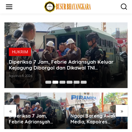
L
e
w
a
t
i
k
e
k
o
HUKRIM
n
t
Diperiksa 7 Jam, Febrie Adriansyah Keluar
e
Kejagung Diborgol dan Dikawal TNI
n
Bersenjata
Agustus 8, 2026
«
»
Diperiksa 7 Jam,
Ngopi Bareng Awak
Febrie Adriansyah
Media, Kapolres
Keluar Kejagung
Bojonegoro Perkuat