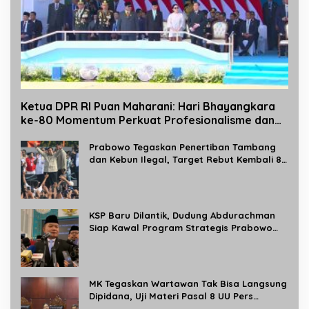
Ketua DPR RI Puan Maharani: Hari Bhayangkara
ke-80 Momentum Perkuat Profesionalisme dan
Pelayanan Polri kepada Masyarakat
Prabowo Tegaskan Penertiban Tambang
dan Kebun Ilegal, Target Rebut Kembali 8
Juta Hektare Kawasan Hutan
KSP Baru Dilantik, Dudung Abdurachman
Siap Kawal Program Strategis Prabowo
dan Buka Aduan Masyarakat 24 Jam
MK Tegaskan Wartawan Tak Bisa Langsung
Dipidana, Uji Materi Pasal 8 UU Pers
Dikabulkan Sebagian